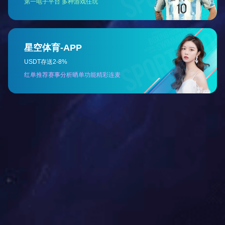
[2026-04-27]
全国首例制冷控温气承式基坑气膜亮相...
[2026-03-28]
从生态环境法典草案感悟习近平生态文...
[2026-03-11]
老城市新活力！APEC广州之约，见...
[2026-02-06]
400-698-2838
Copyright © 米兰体育 版权所有