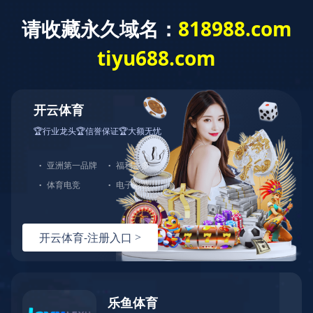
公司概况
Company
查看更多
米兰体育
米兰体育成立于2009年12月，位于广州市白云区嘉禾均