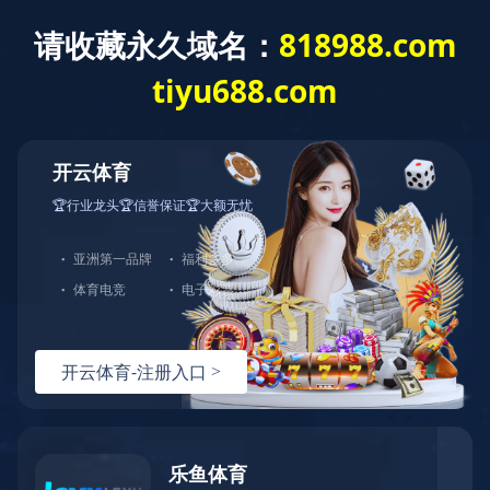
公司概况
Company
查看更多
米兰体育
米兰体育成立于2009年12月，位于广州市白云区嘉禾均