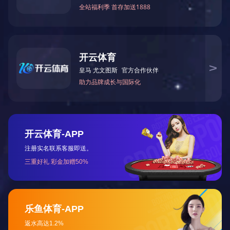
农村生活污水治理
污水治理案例
废气治理案例
无车车间案例
机电暖通工程
防白蚁、除甲醛