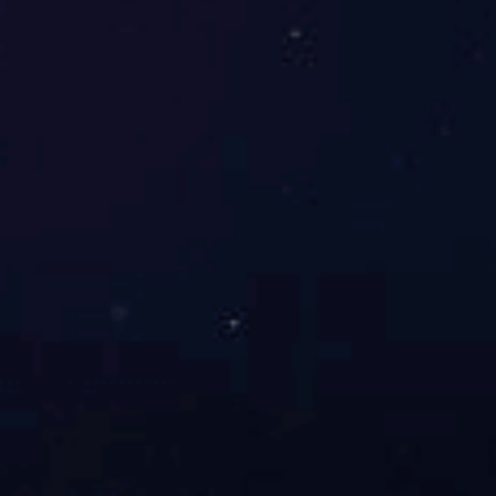
方网站
|
爱游
戏·体育
|
世界
杯官方网站
|
kaiyun·开云(中