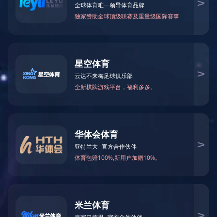
禾大道八一科技产业园2栋首层，是一家拥有先进技术和
工程经验的国家高新技术企业。专注于“环境治理”技术
的研发和实施的企业；是一家拥有先进技术和工程经验
的环保公司，主要从事环保咨询、环保手续、技术服
务、运营维护、在线监测、危废固废处理、环保管家等
全方位的环保服务；承接环保工程、市政工程、机电工
程，暖通工程，钢结构工程，生态修复工程；专业从事
污水处理、废气治理、通风除尘、噪声治理、除臭、甲
醛治理多年，拥有自己的设备生产工厂。