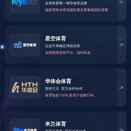
禾大道八一科技产业园2栋首层，是一家拥有先进技术和
工程经验的国家高新技术企业。专注于“环境治理”技术
的研发和实施的企业；是一家拥有先进技术和工程经验
的环保公司，主要从事环保咨询、环保手续、技术服
务、运营维护、在线监测、危废固废处理、环保管家等
全方位的环保服务；承接环保工程、市政工程、机电工
程，暖通工程，钢结构工程，生态修复工程；专业从事
污水处理、废气治理、通风除尘、噪声治理、除臭、甲
醛治理多年，拥有自己的设备生产工厂。