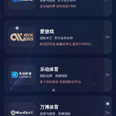
项目案例
Project
查看更多