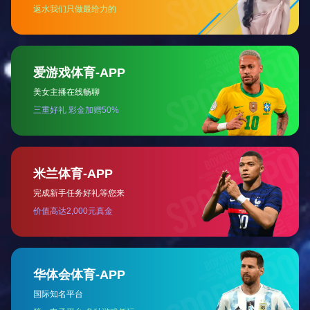
广东某企业地块土壤修...
市政工程
挥发性有机物（VOC...
新闻资讯
News
查看更多
推进河流、湖泊、近岸海域协同治理 大...