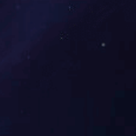
开云网页版登
录入口
|
开云
网页版登录入
口
|
世界杯竞
猜（中国）官