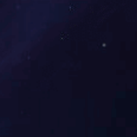
开云网页版登
录入口
|
开云
网页版登录入
口
|
世界杯竞
猜（中国）官