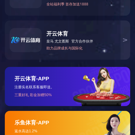
农村生活污水治理
污水治理案例
废气治理案例
无车车间案例
机电暖通工程
防白蚁、除甲醛