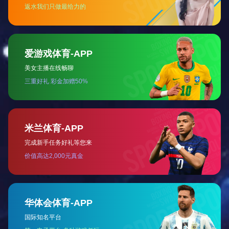
广东某企业地块土壤修...
市政工程
挥发性有机物（VOC...
新闻资讯
News
查看更多
推进河流、湖泊、近岸海域协同治理 大...