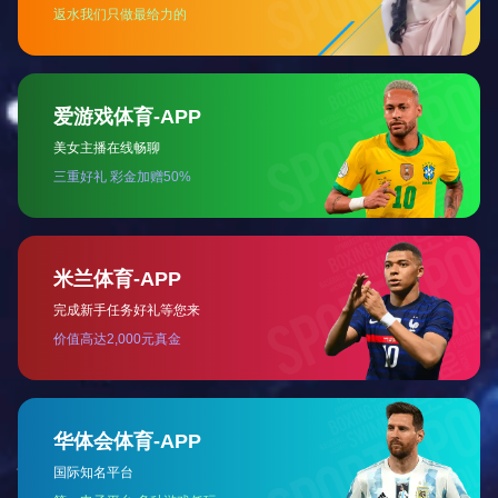
广东某企业地块土壤修...
市政工程
挥发性有机物（VOC...
新闻资讯
News
查看更多
推进河流、湖泊、近岸海域协同治理 大...