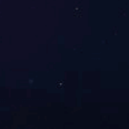
方网站
|
爱游
戏·体育
|
世界
杯官方网站
|
kaiyun·开云(中