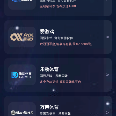
项目案例
Project
查看更多