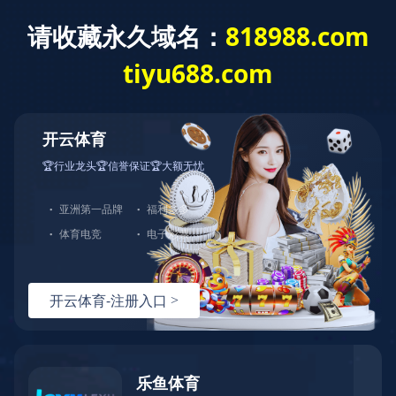
公司概况
Company
查看更多
米兰体育
米兰体育成立于2009年12月，位于广州市白云区嘉禾均