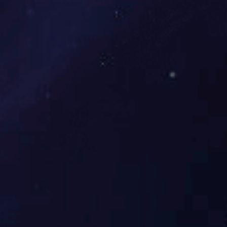
开云网页版登
录入口
|
开云
网页版登录入
口
|
世界杯竞
猜（中国）官