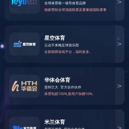
禾大道八一科技产业园2栋首层，是一家拥有先进技术和
工程经验的国家高新技术企业。专注于“环境治理”技术
的研发和实施的企业；是一家拥有先进技术和工程经验
的环保公司，主要从事环保咨询、环保手续、技术服
务、运营维护、在线监测、危废固废处理、环保管家等
全方位的环保服务；承接环保工程、市政工程、机电工
程，暖通工程，钢结构工程，生态修复工程；专业从事
污水处理、废气治理、通风除尘、噪声治理、除臭、甲
醛治理多年，拥有自己的设备生产工厂。