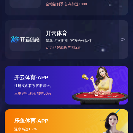
农村生活污水治理
污水治理案例
废气治理案例
无车车间案例
机电暖通工程
防白蚁、除甲醛