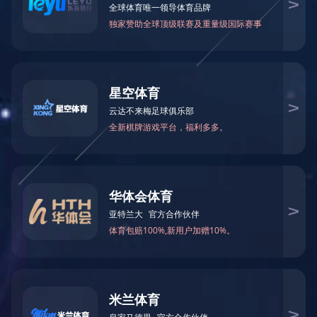
禾大道八一科技产业园2栋首层，是一家拥有先进技术和
工程经验的国家高新技术企业。专注于“环境治理”技术
的研发和实施的企业；是一家拥有先进技术和工程经验
的环保公司，主要从事环保咨询、环保手续、技术服
务、运营维护、在线监测、危废固废处理、环保管家等
全方位的环保服务；承接环保工程、市政工程、机电工
程，暖通工程，钢结构工程，生态修复工程；专业从事
污水处理、废气治理、通风除尘、噪声治理、除臭、甲
醛治理多年，拥有自己的设备生产工厂。