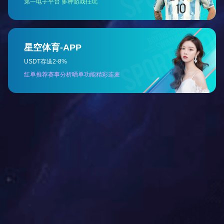
[2026-04-27]
全国首例制冷控温气承式基坑气膜亮相...
[2026-03-28]
从生态环境法典草案感悟习近平生态文...
[2026-03-11]
老城市新活力！APEC广州之约，见...
[2026-02-06]
400-698-2838
Copyright © 米兰体育 版权所有